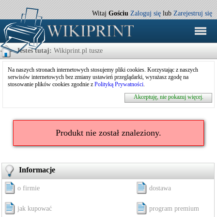
Witaj
Gościu
Zaloguj się
lub
Zarejestruj się
Jesteś tutaj:
Wikiprint.pl tusze
Na naszych stronach internetowych stosujemy pliki cookies. Korzystając z naszych
serwisów internetowych bez zmiany ustawień przeglądarki, wyrażasz zgodę na
stosowanie plików cookies zgodnie z
Polityką Prywatności
.
Akceptuję, nie pokazuj więcej.
Produkt nie został znaleziony.
Informacje
o firmie
dostawa
jak kupować
program premium