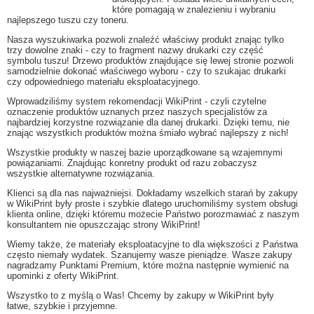
które pomagają w znalezieniu i wybraniu
najlepszego tuszu czy toneru.
Nasza wyszukiwarka pozwoli znaleźć właściwy produkt znając tylko
trzy dowolne znaki - czy to fragment nazwy drukarki czy część
symbolu tuszu! Drzewo produktów znajdujące się lewej stronie pozwoli
samodzielnie dokonać właściwego wyboru - czy to szukajac drukarki
czy odpowiedniego materiału eksploatacyjnego.
Wprowadziliśmy system rekomendacji WikiPrint - czyli czytelne
oznaczenie produktów uznanych przez naszych specjalistów za
najbardziej korzystne rozwiązanie dla danej drukarki. Dzięki temu, nie
znając wszystkich produktów można śmiało wybrać najlepszy z nich!
Wszystkie produkty w naszej bazie uporządkowane są wzajemnymi
powiązaniami. Znajdując konretny produkt od razu zobaczysz
wszystkie alternatywne rozwiązania.
Klienci są dla nas najważniejsi. Dokładamy wszelkich starań by zakupy
w WikiPrint były proste i szybkie dlatego uruchomiliśmy system obsługi
klienta online, dzięki któremu możecie Państwo porozmawiać z naszym
konsultantem nie opuszczając strony WikiPrint!
Wiemy także, że materiały eksploatacyjne to dla większości z Państwa
często niemały wydatek. Szanujemy wasze pieniądze. Wasze zakupy
nagradzamy Punktami Premium, które można następnie wymienić na
upominki z oferty WikiPrint.
Wszystko to z myślą o Was! Chcemy by zakupy w WikiPrint były
łatwe, szybkie i przyjemne.