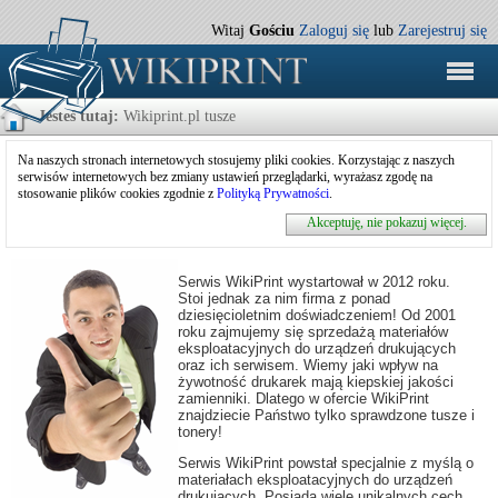
Witaj
Gościu
Zaloguj się
lub
Zarejestruj się
Jesteś tutaj:
Wikiprint.pl tusze
Na naszych stronach internetowych stosujemy pliki cookies. Korzystając z naszych
serwisów internetowych bez zmiany ustawień przeglądarki, wyrażasz zgodę na
stosowanie plików cookies zgodnie z
Polityką Prywatności
.
Akceptuję, nie pokazuj więcej.
Serwis WikiPrint wystartował w 2012 roku.
Stoi jednak za nim firma z ponad
dziesięcioletnim doświadczeniem! Od 2001
roku zajmujemy się sprzedażą materiałów
eksploatacyjnych do urządzeń drukujących
oraz ich serwisem. Wiemy jaki wpływ na
żywotność drukarek mają kiepskiej jakości
zamienniki. Dlatego w ofercie WikiPrint
znajdziecie Państwo tylko sprawdzone tusze i
tonery!
Serwis WikiPrint powstał specjalnie z myślą o
materiałach eksploatacyjnych do urządzeń
drukujących. Posiada wiele unikalnych cech,