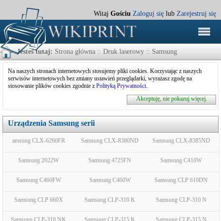
Witaj
Gościu
Zaloguj się
lub
Zarejestruj się
Jesteś tutaj:
Strona główna
::
Druk laserowy
:: Samsung
Na naszych stronach internetowych stosujemy pliki cookies. Korzystając z naszych
serwisów internetowych bez zmiany ustawień przeglądarki, wyrażasz zgodę na
stosowanie plików cookies zgodnie z
Polityką Prywatności
.
Akceptuję, nie pokazuj więcej.
Urządzenia Samsung serii
amsung CLX-6260FR
Samsung CLX-8380ND
Samsung CLX-8385ND
Samsung 2022W
Samsung 4725FN
Samsung C410W
Samsung C460FW
Samsung C460W
Samsung CLP 610DN
Samsung CLP 660X
Samsung CLP-310 K
Samsung CLP-310 N
Samsung CLP-310 NK
Samsung CLP-315 K
Samsung CLP-315 N