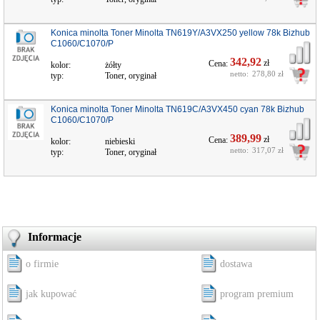
Konica minolta Toner Minolta TN619Y/A3VX250 yellow 78k Bizhub
C1060/C1070/P
342,92
zł
Cena:
kolor:
żółty
netto:
278,80 zł
typ:
Toner, oryginał
Konica minolta Toner Minolta TN619C/A3VX450 cyan 78k Bizhub
C1060/C1070/P
389,99
zł
Cena:
kolor:
niebieski
netto:
317,07 zł
typ:
Toner, oryginał
Informacje
o firmie
dostawa
jak kupować
program premium