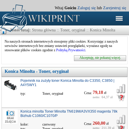
Witaj
Gościu
Zaloguj się
lub
Zarejestruj się
Jesteś tutaj:
Strona główna
:: Toner, oryginał :: Konica Minolta
Na naszych stronach internetowych stosujemy pliki cookies. Korzystając z naszych
serwisów internetowych bez zmiany ustawień przeglądarki, wyrażasz zgodę na
stosowanie plików cookies zgodnie z
Polityką Prywatności
.
Akceptuję, nie pokazuj więcej.
Konica Minolta - Toner, oryginał
Pojemnik na zużyty toner Konica Minolta do C3350, C3850 |
A4Y5WY1
79,18
zł
Cena:
typ:
Toner, oryginał
netto:
64,37 zł
Konica minolta Toner Minolta TN619M/A3VX350 magenta 78k
Bizhub C1060/C1070/P
260,00
zł
Cena:
kolor:
czerwony
netto:
211,39 zł
typ:
Toner, oryginał