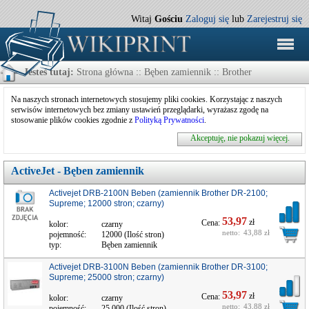
Witaj
Gościu
Zaloguj się
lub
Zarejestruj się
Jesteś tutaj:
Strona główna
:: Bęben zamiennik :: Brother
Na naszych stronach internetowych stosujemy pliki cookies. Korzystając z naszych
serwisów internetowych bez zmiany ustawień przeglądarki, wyrażasz zgodę na
stosowanie plików cookies zgodnie z
Polityką Prywatności
.
Akceptuję, nie pokazuj więcej.
ActiveJet - Bęben zamiennik
Activejet DRB-2100N Beben (zamiennik Brother DR-2100;
Supreme; 12000 stron; czarny)
53,97
zł
Cena:
kolor:
czarny
netto:
43,88 zł
pojemność:
12000 (Ilość stron)
typ:
Bęben zamiennik
Activejet DRB-3100N Beben (zamiennik Brother DR-3100;
Supreme; 25000 stron; czarny)
53,97
zł
Cena:
kolor:
czarny
netto:
43,88 zł
pojemność:
25 000 (Ilość stron)