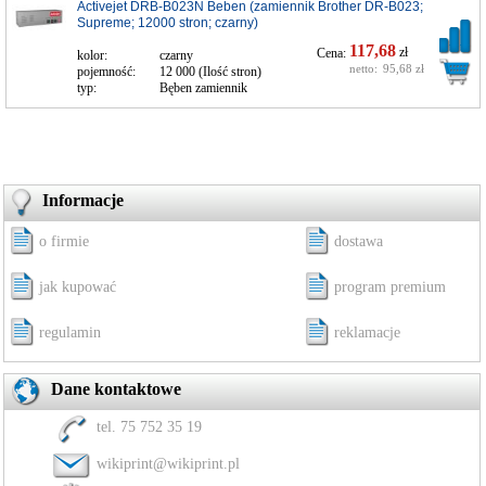
Activejet DRB-B023N Beben (zamiennik Brother DR-B023;
Supreme; 12000 stron; czarny)
117,68
zł
Cena:
kolor:
czarny
netto:
95,68 zł
pojemność:
12 000 (Ilość stron)
typ:
Bęben zamiennik
Informacje
o firmie
dostawa
jak kupować
program premium
regulamin
reklamacje
Dane kontaktowe
tel. 75 752 35 19
wikiprint@wikiprint.pl