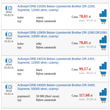
Activejet DRB-2200N Beben (zamiennik Brother DR-2200;
Supreme; 12000 stron; czarny)
78,01
zł
Cena:
kolor:
czarny
netto:
63,43 zł
typ:
Bęben zamiennik
Activejet DRB-1090N Beben (zamiennik Brother DR-1090 DR1090;
Supreme; 10000 stron; czarny)
78,01
zł
Cena:
kolor:
żółty
netto:
63,43 zł
typ:
Bęben zamiennik
Activejet DRB-2401N Beben (zamiennik Brother DR-2401;
Supreme; 12000 stron; czarny)
99,17
zł
Cena:
kolor:
black
netto:
80,63 zł
typ:
Bęben zamiennik
Activejet DRB-3400N Beben (zamiennik Brother DR-3400;
Supreme; 50000 stron; czarny)
117,68
zł
Cena:
pojemność:
50 000 (Ilość stron)
netto:
95,68 zł
typ:
Bęben zamiennik